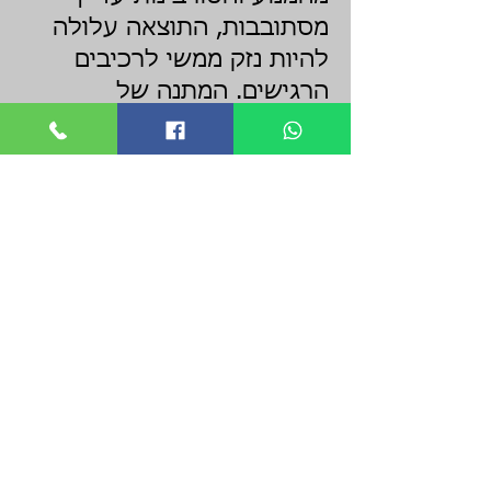
מסתובבות, התוצאה עלולה
להיות נזק ממשי לרכיבים
הרגישים. המתנה של
דקה-שתיים מאפשרת
לטורבינות להאט ולעצור, וכך
כשנפסקת אספקת השמן
למגדש לא נוצרת בעיה שכן
גם הוא הפסיק לפעול. אחרי
נהיגה אגרסיבית יחסית מומלץ
להמתין מעט יותר – 2-3
דקות.
המלצה נוספת שמגנה על
מנועי טורבו היא לדאוג
לחימום נאות של המנוע לפני
שנוהגים באופן שמחייב את